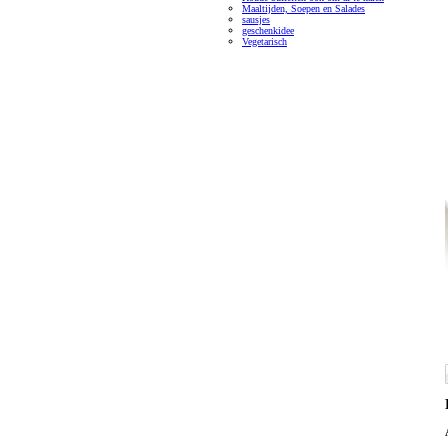
Maaltijden, Soepen en Salades
sausjes
geschenkidee
Vegetarisch