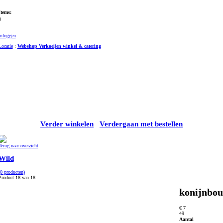
Items:
0
Inloggen
Locatie
:
Webshop Verkoeijen winkel & catering
Verder winkelen
Verdergaan met bestellen
Terug naar overzicht
Wild
(0 producten)
Product 18 van 18
konijnbou
€ 7
49
Aantal