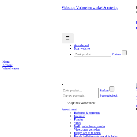
Webshop Verkoeijen winkel & catering
☰
Assortiment
Naar website
Zoeken
Menu
Account
Winkelwagen
Zoeken
Postcodecheck
Bekijk hele assortiment
Assortiment
Barbecue & partypan
Gourmet
Fondue
Vlees
Grill producten en snacks
Vleeswaren gesneden
Hapjes om af te halen
Koude buffetten ook om af te halen