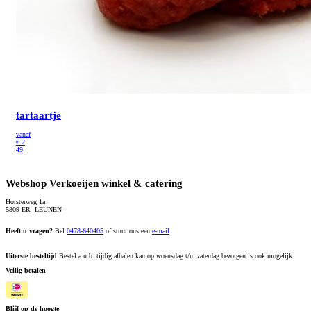
tartaartje
vanaf
€
2
49
Webshop Verkoeijen winkel & catering
Horsterweg 1a
5809 ER LEUNEN
Heeft u vragen?
Bel
0478-640405
of stuur ons een
e-mail
.
Uiterste besteltijd
Bestel a.u.b. tijdig afhalen kan op woensdag t/m zaterdag bezorgen is ook mogelijk.
Veilig betalen
Blijf op de hoogte