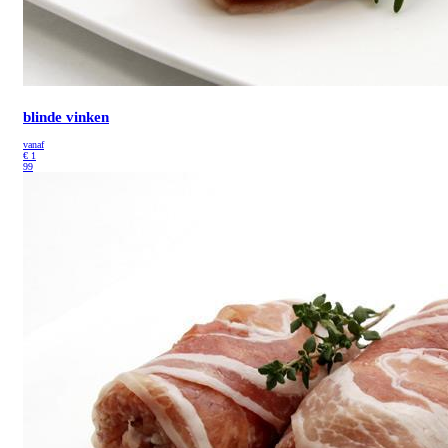
blinde vinken
vanaf
€
1
99