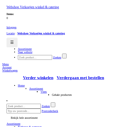
Webshop Verkoeijen winkel & catering
Items:
0
Inloggen
Locatie
:
Webshop Verkoeijen winkel & catering
☰
Assortiment
Naar website
Zoeken
Menu
Account
Winkelwagen
Verder winkelen
Verdergaan met bestellen
Home
Assortiment
Vlees
Gehakt producten
Zoeken
Postcodecheck
Bekijk hele assortiment
Assortiment
Barbecue & partypan