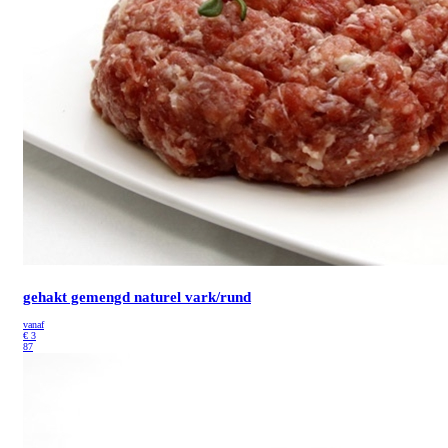
gehakt gemengd naturel vark/rund
vanaf
€
3
87