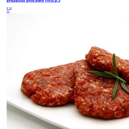
gehaktbal gebraden
verp.p.5
€
16
25