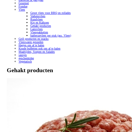
Gourmet
Fondue
Vlees
Groot vlees voor BBQ en rollades
Varkensvlees
Rundvlees
Kip en Kalkoen
Gehakt producten
Lamsvlees
Vleespakketten
barbecuevlees per stuk (ass. Vlees)
Grill producten en snacks
Vleeswaren gesneden
Hapjes om af te halen
Koude buffetten ook om af te halen
Maaltijden, Soepen en Salades
sausjes
geschenkidee
Vegetarisch
Gehakt producten