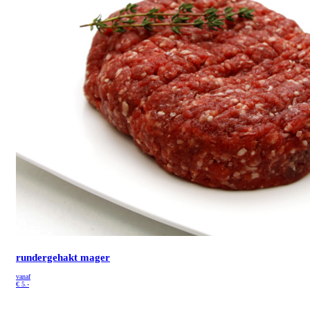
rundergehakt mager
vanaf
€
5.-