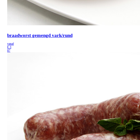
braadworst gemengd vark/rund
vanaf
€
3
87