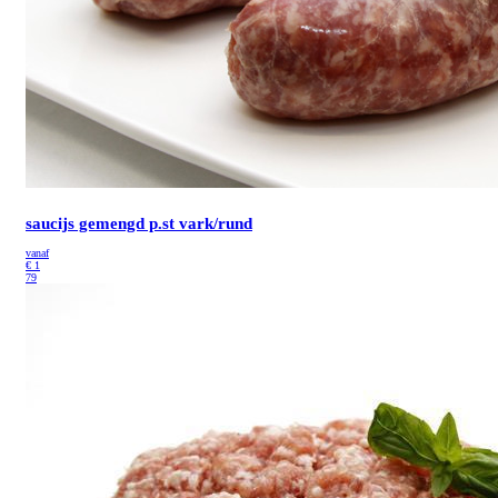
saucijs gemengd p.st vark/rund
vanaf
€
1
79