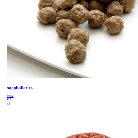
soepballetjes
vanaf
€
5
72