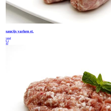
saucijs varken st.
vanaf
€
1
49