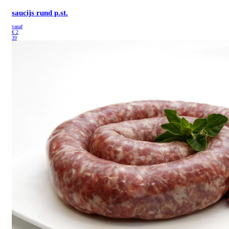
saucijs rund p.st.
vanaf
€
2
39