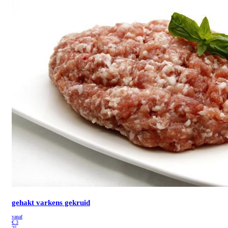
gehakt varkens gekruid
vanaf
€
3
25