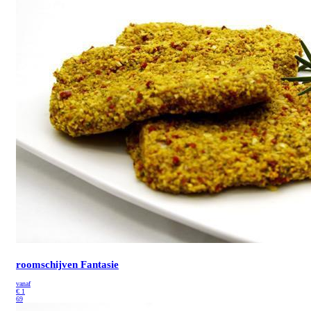
roomschijven Fantasie
vanaf
€
1
69