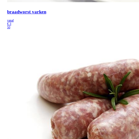
braadworst varken
vanaf
€
3
50