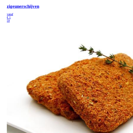
zigeunerschijven
vanaf
€
1
59