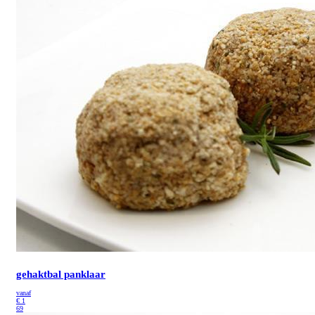
gehaktbal panklaar
vanaf
€
1
69