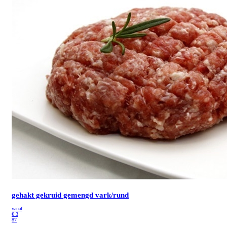
gehakt gekruid gemengd vark/rund
vanaf
€
3
87