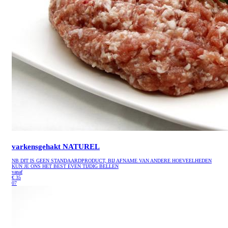
varkensgehakt NATUREL
NB DIT IS GEEN STANDAARDPRODUCT, BIJ AFNAME VAN ANDERE HOEVEELHEDEN
KUN JE ONS HET BEST EVEN TIJDIG BELLEN
vanaf
€
35
07