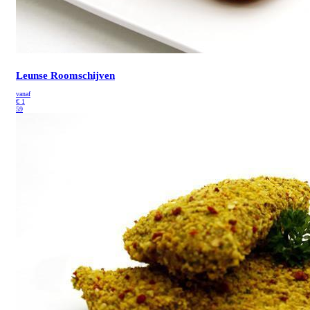
Leunse Roomschijven
vanaf
€
1
59