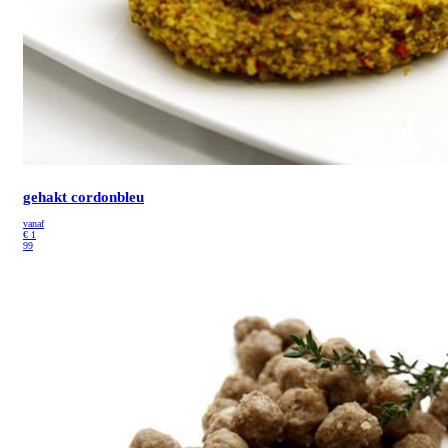
gehakt cordonbleu
vanaf
€
1
99