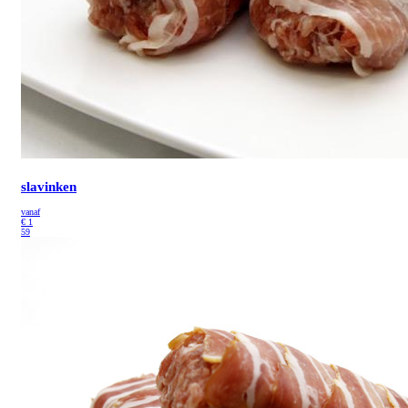
slavinken
vanaf
€
1
59