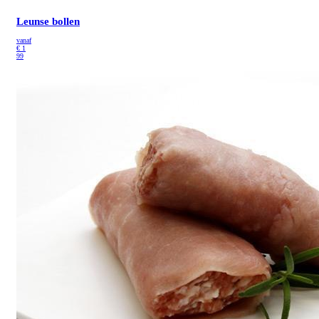
Leunse bollen
vanaf
€
1
99