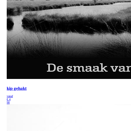
kip gehakt
vanaf
€
4
98