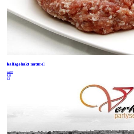
kalfsgehakt naturel
vanaf
€
6
12