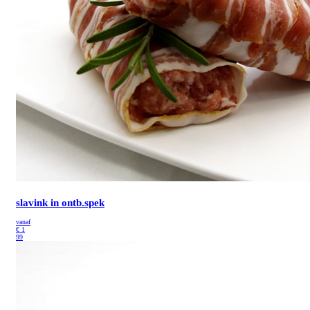
slavink in ontb.spek
vanaf
€
1
99