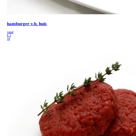
hamburger v.h. huis
vanaf
€
3
18