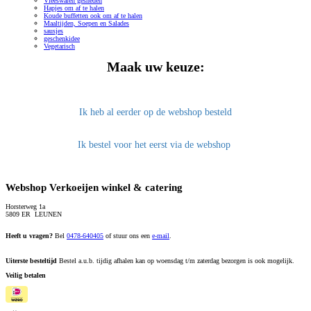
Vleeswaren gesneden
Hapjes om af te halen
Koude buffetten ook om af te halen
Maaltijden, Soepen en Salades
sausjes
geschenkidee
Vegetarisch
Maak uw keuze:
Ik heb al eerder op de webshop besteld
Ik bestel voor het eerst via de webshop
Webshop Verkoeijen winkel & catering
Horsterweg 1a
5809 ER LEUNEN
Heeft u vragen?
Bel
0478-640405
of stuur ons een
e-mail
.
Uiterste besteltijd
Bestel a.u.b. tijdig afhalen kan op woensdag t/m zaterdag bezorgen is ook mogelijk.
Veilig betalen