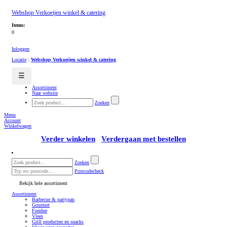
Webshop Verkoeijen winkel & catering
Items:
0
Inloggen
Locatie
:
Webshop Verkoeijen winkel & catering
☰
Assortiment
Naar website
Zoeken
Menu
Account
Winkelwagen
Verder winkelen
Verdergaan met bestellen
Zoeken
Postcodecheck
Bekijk hele assortiment
Assortiment
Barbecue & partypan
Gourmet
Fondue
Vlees
Grill producten en snacks