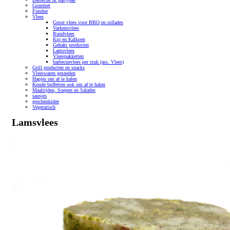
Gourmet
Fondue
Vlees
Groot vlees voor BBQ en rollades
Varkensvlees
Rundvlees
Kip en Kalkoen
Gehakt producten
Lamsvlees
Vleespakketten
barbecuevlees per stuk (ass. Vlees)
Grill producten en snacks
Vleeswaren gesneden
Hapjes om af te halen
Koude buffetten ook om af te halen
Maaltijden, Soepen en Salades
sausjes
geschenkidee
Vegetarisch
Lamsvlees