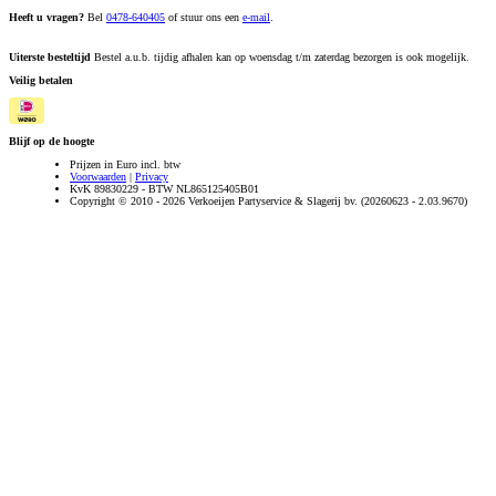
Heeft u vragen?
Bel
0478-640405
of stuur ons een
e-mail
.
Uiterste besteltijd
Bestel a.u.b. tijdig afhalen kan op woensdag t/m zaterdag bezorgen is ook mogelijk.
Veilig betalen
Blijf op de hoogte
Prijzen in Euro incl. btw
Voorwaarden
|
Privacy
KvK 89830229 - BTW NL865125405B01
Copyright © 2010 - 2026 Verkoeijen Partyservice & Slagerij bv. (20260623 - 2.03.9670)