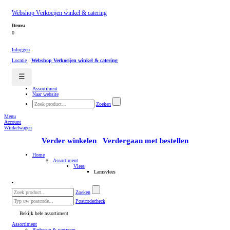
Webshop Verkoeijen winkel & catering
Items:
0
Inloggen
Locatie
:
Webshop Verkoeijen winkel & catering
☰
Assortiment
Naar website
Zoeken
Menu
Account
Winkelwagen
Verder winkelen
Verdergaan met bestellen
Home
Assortiment
Vlees
Lamsvlees
Zoeken
Postcodecheck
Bekijk hele assortiment
Assortiment
Barbecue & partypan