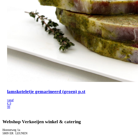
lamskoteletje gemarineerd (groen) p.st
vanaf
€
9
98
Webshop Verkoeijen winkel & catering
Horsterweg 1a
5809 ER LEUNEN