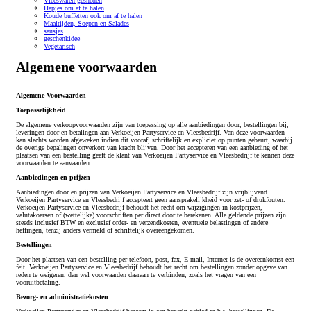
Vleeswaren gesneden
Hapjes om af te halen
Koude buffetten ook om af te halen
Maaltijden, Soepen en Salades
sausjes
geschenkidee
Vegetarisch
Algemene voorwaarden
Algemene Voorwaarden
Toepasselijkheid
De algemene verkoopvoorwaarden zijn van toepassing op alle aanbiedingen door, bestellingen bij,
leveringen door en betalingen aan Verkoeijen Partyservice en Vleesbedrijf. Van deze voorwaarden
kan slechts worden afgeweken indien dit vooraf, schriftelijk en expliciet op punten gebeurt, waarbij
de overige bepalingen onverkort van kracht blijven. Door het accepteren van een aanbieding of het
plaatsen van een bestelling geeft de klant van Verkoeijen Partyservice en Vleesbedrijf te kennen deze
voorwaarden te aanvaarden.
Aanbiedingen en prijzen
Aanbiedingen door en prijzen van Verkoeijen Partyservice en Vleesbedrijf zijn vrijblijvend.
Verkoeijen Partyservice en Vleesbedrijf accepteert geen aansprakelijkheid voor zet- of drukfouten.
Verkoeijen Partyservice en Vleesbedrijf behoudt het recht om wijzigingen in kostprijzen,
valutakoersen of (wettelijke) voorschriften per direct door te berekenen. Alle geldende prijzen zijn
steeds inclusief BTW en exclusief order- en verzendkosten, eventuele belastingen of andere
heffingen, tenzij anders vermeld of schriftelijk overeengekomen.
Bestellingen
Door het plaatsen van een bestelling per telefoon, post, fax, E-mail, Internet is de overeenkomst een
feit. Verkoeijen Partyservice en Vleesbedrijf behoudt het recht om bestellingen zonder opgave van
reden te weigeren, dan wel voorwaarden daaraan te verbinden, zoals het vragen van een
vooruitbetaling.
Bezorg- en administratiekosten