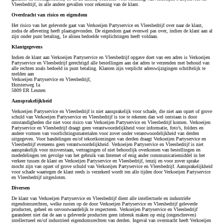
Vleesbedrijf, in alle andere gevallen voor rekening van de klant.
Overdracht van risico en eigendom
Het risico van het geleverde gaat van Verkoeijen Partyservice en Vleesbedrijf over naar de klant,
zodra de aflevering heeft plaatsgevonden. De eigendom gaat evenwel pas over, indien de klant aan al
zijn onder punt betaling, 1e alinea bedoelde verplichtingen heeft voldaan.
Klantgegevens
Indien de klant aan Verkoeijen Partyservice en Vleesbedrijf opgave doet van een adres is Verkoeijen
Partyservice en Vleesbedrijf gerechtigd alle bestellingen aan dat adres te verzenden met behoud van
alle rechten zoals bedoeld in punt betaling. Klanten zijn verplicht adreswijzigingen schriftelijk te
melden aan
Verkoeijen Partyservice en Vleesbedrijf,
Horsterweg 1a
5809 ER Leunen
Aansprakelijkheid
Verkoeijen Partyservice en Vleesbedrijf is niet aansprakelijk voor schade, die niet aan opzet of grove
schuld van Verkoeijen Partyservice en Vleesbedrijf is toe te rekenen dan wel ontstaan is door
omstandigheden die niet voor risico van Verkoeijen Partyservice en Vleesbedrijf komen. Verkoeijen
Partyservice en Vleesbedrijf draagt geen verantwoordelijkheid voor informatie, foto’s, folders en
andere vormen van voorlichtingsmaterialen voor zover onder verantwoordelijkheid van derden
uitgegeven. Voor handelingen en/of tekortkomingen van derden draagt Verkoeijen Partyservice en
Vleesbedrijf eveneens geen verantwoordelijkheid. Verkoeijen Partyservice en Vleesbedrijf is niet
aansprakelijk voor misverstaan, vertragingen of niet behoorlijk overkomen van bestellingen en
mededelingen ten gevolge van het gebruik van Internet of enig ander communicatiemiddel in het
verkeer tussen de klant en Verkoeijen Partyservice en Vleesbedrijf, tenzij en voor zover sprake
mocht zijn van opzet of grove schuld van Verkoeijen Partyservice en Vleesbedrijf. Aansprakelijkheid
voor schade waartegen de klant reeds is verzekerd wordt ten alle tijden door Verkoeijen Partyservice
en Vleesbedrijf uitgesloten.
Diversen
De klant van Verkoeijen Partyservice en Vleesbedrijf dient alle intellectuele en industriële
eigendomsrechten, welke rusten op de door Verkoeijen Partyservice en Vleesbedrijf geleverde
producten, geheel en onvoorwaardelijk te respecteren. Verkoeijen Partyservice en Vleesbedrijf
garandeert niet dat de aan u geleverde producten geen inbreuk maken op enig (ongeschreven)
intellectueel en/of industrieel eigendomsrechten van derden. Ingeval van overmacht heeft Verkoeijen