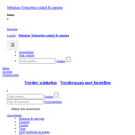
Webshop Verkoeijen winkel & catering
Items:
0
Inloggen
Locatie
:
Webshop Verkoeijen winkel & catering
☰
Assortiment
Naar website
Zoeken
Menu
Account
Winkelwagen
Verder winkelen
Verdergaan met bestellen
Zoeken
Postcodecheck
Bekijk hele assortiment
Assortiment
Barbecue & partypan
Gourmet
Fondue
Vlees
Grill producten en snacks