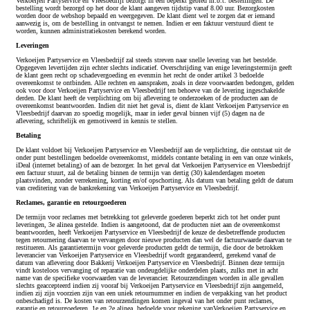
Verkoeijen Partyservice en Vleesbedrijf bezorgt in een beperkt gebied m.b.t. bestellingen. De
bestelling wordt bezorgd op het door de klant aangeven tijdstip vanaf 8.00 uur. Bezorgkosten
worden door de webshop bepaald en weergegeven. De klant dient wel te zorgen dat er iemand
aanwezig is, om de bestelling in ontvangst te nemen. Indien er een faktuur verstuurd dient te
worden, kunnen administratiekosten berekend worden.
Leveringen
Verkoeijen Partyservice en Vleesbedrijf zal steeds streven naar snelle levering van het bestelde.
Opgegeven levertijden zijn echter slechts indicatief. Overschrijding van enige leveringstermijn geeft
de klant geen recht op schadevergoeding en evenmin het recht de onder artikel 3 bedoelde
overeenkomst te ontbinden. Alle rechten en aanspraken, zoals in deze voorwaarden bedongen, gelden
ook voor door Verkoeijen Partyservice en Vleesbedrijf ten behoeve van de levering ingeschakelde
derden. De klant heeft de verplichting om bij aflevering te onderzoeken of de producten aan de
overeenkomst beantwoorden. Indien dit niet het geval is, dient de klant Verkoeijen Partyservice en
Vleesbedrijf daarvan zo spoedig mogelijk, maar in ieder geval binnen vijf (5) dagen na de
aflevering, schriftelijk en gemotiveerd in kennis te stellen.
Betaling
De klant voldoet bij Verkoeijen Partyservice en Vleesbedrijf aan de verplichting, die ontstaat uit de
onder punt bestellingen bedoelde overeenkomst, middels contante betaling in een van onze winkels,
iDeal (internet betaling) of aan de bezorger. In het geval dat Verkoeijen Partyservice en Vleesbedrijf
een factuur stuurt, zal de betaling binnen de termijn van dertig (30) kalenderdagen moeten
plaatsvinden, zonder verrekening, korting en/of opschorting. Als datum van betaling geldt de datum
van creditering van de bankrekening van Verkoeijen Partyservice en Vleesbedrijf.
Reclames, garantie en retourgoederen
De termijn voor reclames met betrekking tot geleverde goederen beperkt zich tot het onder punt
leveringen, 3e alinea gestelde. Indien is aangetoond, dat de producten niet aan de overeenkomst
beantwoorden, heeft Verkoeijen Partyservice en Vleesbedrijf de keuze de desbetreffende producten
tegen retournering daarvan te vervangen door nieuwe producten dan wel de factuurwaarde daarvan te
restitueren. Als garantietermijn voor geleverde producten geldt de termijn, die door de betrokken
leverancier van Verkoeijen Partyservice en Vleesbedrijf wordt gegarandeerd, gerekend vanaf de
datum van aflevering door Bakkerij Verkoeijen Partyservice en Vleesbedrijf. Binnen deze termijn
vindt kosteloos vervanging of reparatie van ondeugdelijke onderdelen plaats, zulks met in acht
name van de specifieke voorwaarden van de leverancier. Retourzendingen worden in alle gevallen
slechts geaccepteerd indien zij vooraf bij Verkoeijen Partyservice en Vleesbedrijf zijn aangemeld,
indien zij zijn voorzien zijn van een uniek retournummer en indien de verpakking van het product
onbeschadigd is. De kosten van retourzendingen komen ingeval van het onder punt reclames,
garantie en retourgoederen, 1e en 2e alinea, bedoelde voor rekening vanVerkoeijen Partyservice en