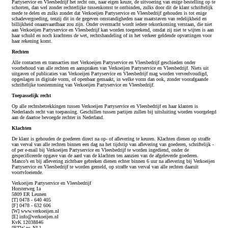
Partyservice en Vleesbedrijf het recht om, naar eigen keuze, de uitvoering van enige bestelling op te
schorten, dan wel zonder rechterlijke tussenkomst te ontbinden, zulks door dit de klant schriftelijk
mede te delen en zulks zonder dat Verkoeijen Partyservice en Vleesbedrijf gehouden is tot enige
schadevergoeding, tenzij dit in de gegeven omstandigheden naar maatstaven van redelijkheid en
billijkheid onaanvaardbaar zou zijn. Onder overmacht wordt iedere tekortkoming verstaan, die niet
aan Verkoeijen Partyservice en Vleesbedrijf kan worden toegerekend, omdat zij niet te wijten is aan
haar schuld en noch krachtens de wet, rechtshandeling of in het verkeer geldende opvattingen voor
haar rekening komt.
Rechten
Alle contacten en transacties met Verkoeijen Partyservice en Vleesbedrijf geschieden onder
voorbehoud van alle rechten en aanspraken van Verkoeijen Partyservice en Vleesbedrijf. Niets uit
uitgaven of publicaties van Verkoeijen Partyservice en Vleesbedrijf mag worden verveelvoudigd,
opgeslagen in digitale vorm, of openbaar gemaakt, in welke vorm dan ook, zonder voorafgaande
schriftelijke toestemming van Verkoeijen Partyservice en Vleesbedrijf.
Toepasselijk recht
Op alle rechtsbetrekkingen tussen Verkoeijen Partyservice en Vleesbedrijf en haar klanten is
Nederlands recht van toepassing. Geschillen tussen partijen zullen bij uitsluiting worden voorgelegd
aan de daartoe bevoegde rechter in Nederland.
Klachten
De klant is gehouden de goederen direct na op- of aflevering te keuren. Klachten dienen op straffe
van verval van alle rechten binnen een dag na het tijdstip van aflevering van goederen, schriftelijk -
of per e-mail bij Verkoeijen Partyservice en Vleesbedrijf te worden ingediend, onder de
gespecificeerde opgave van de aard van de klachten ten aanzien van de afgeleverde goederen.
Manco’s en bij aflevering zichtbare gebreken dienen echter binnen 6 uur na aflevering bij Verkoeijen
Partyservice en Vleesbedrijf te worden gemeld, op straffe van verval van alle rechten daaruit
voortvloeiende.
Verkoeijen Partyservice en Vleesbedrijf
Horsterweg 1a
5809 ER Leunen
[T] 0478 - 640 405
[F] 0478 - 632 606
[W] www.verkoeijen.nl
[E] info@verkoeijen.nl
KvK 12038846
[BTW nr. NL]