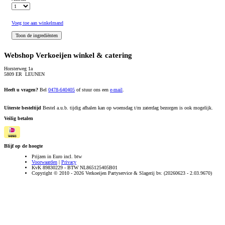
Voeg toe aan winkelmand
Webshop Verkoeijen winkel & catering
Horsterweg 1a
5809 ER LEUNEN
Heeft u vragen?
Bel
0478-640405
of stuur ons een
e-mail
.
Uiterste besteltijd
Bestel a.u.b. tijdig afhalen kan op woensdag t/m zaterdag bezorgen is ook mogelijk.
Veilig betalen
Blijf op de hoogte
Prijzen in Euro incl. btw
Voorwaarden
|
Privacy
KvK 89830229 - BTW NL865125405B01
Copyright © 2010 - 2026 Verkoeijen Partyservice & Slagerij bv. (20260623 - 2.03.9670)