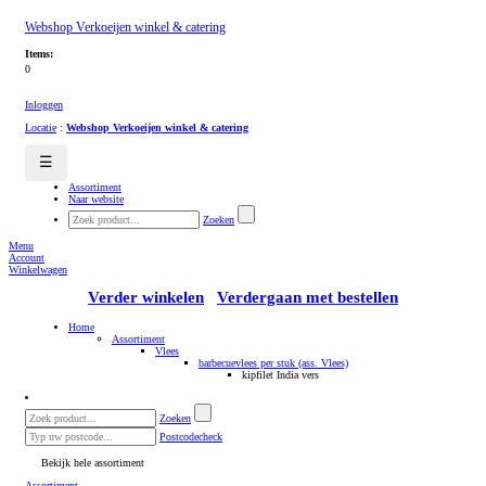
Webshop Verkoeijen winkel & catering
Items:
0
Inloggen
Locatie
:
Webshop Verkoeijen winkel & catering
☰
Assortiment
Naar website
Zoeken
Menu
Account
Winkelwagen
Verder winkelen
Verdergaan met bestellen
Home
Assortiment
Vlees
barbecuevlees per stuk (ass. Vlees)
kipfilet India vers
Zoeken
Postcodecheck
Bekijk hele assortiment
Assortiment