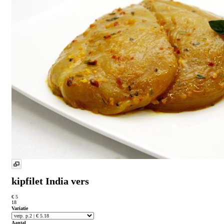
kipfilet India vers
€ 5
18
Variatie
Aantal