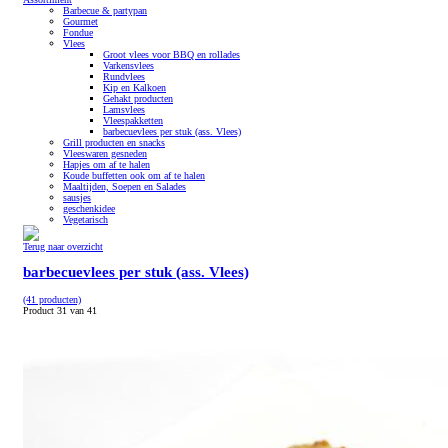
Barbecue & partypan
Gourmet
Fondue
Vlees
Groot vlees voor BBQ en rollades
Varkensvlees
Rundvlees
Kip en Kalkoen
Gehakt producten
Lamsvlees
Vleespakketten
barbecuevlees per stuk (ass. Vlees)
Grill producten en snacks
Vleeswaren gesneden
Hapjes om af te halen
Koude buffetten ook om af te halen
Maaltijden, Soepen en Salades
sausjes
geschenkidee
Vegetarisch
Terug naar overzicht
barbecuevlees per stuk (ass. Vlees)
(41 producten)
Product 31 van 41