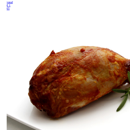
vanaf
€
1
65