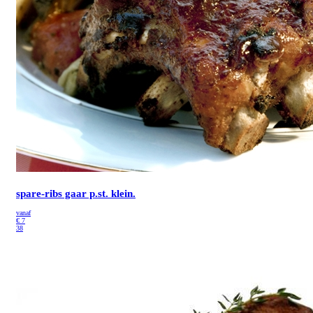
spare-ribs gaar p.st. klein.
vanaf
€
7
38