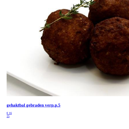
gehaktbal gebraden
verp.p.5
€
16
25