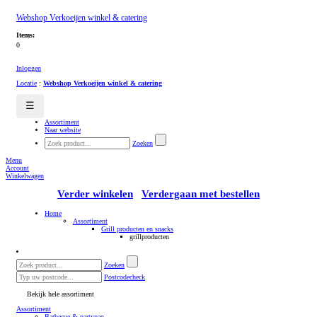
Webshop Verkoeijen winkel & catering
Items:
0
Inloggen
Locatie
:
Webshop Verkoeijen winkel & catering
☰
Assortiment
Naar website
Zoeken
Menu
Account
Winkelwagen
Verder winkelen
Verdergaan met bestellen
Home
Assortiment
Grill producten en snacks
grillproducten
Zoeken
Postcodecheck
Bekijk hele assortiment
Assortiment
Barbecue & partypan