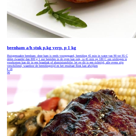
beenham a/h stuk p.kg
verp. p 1 kg
Huisgemaakte beenham: deze ham is reeds voorgegaard, bereiding 45 min in water van 90 tot 95 C
delen zwaarder dan 800 g 1 uur bereiden in de oven kan ook, ca 45 min op 180 C om uitdrogen te
voorkomen kan dit in een braadzak of aluminiumfolie: let op dit is een richttijd, alle ovens zijn
verschillend, waardoor de bereidingstijd en het resultaat flink kan afwijken
€
18
90