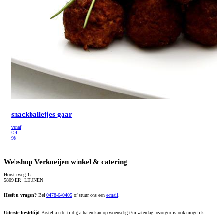
snackballetjes gaar
vanaf
€
4
98
Webshop Verkoeijen winkel & catering
Horsterweg 1a
5809 ER LEUNEN
Heeft u vragen?
Bel
0478-640405
of stuur ons een
e-mail
.
Uiterste besteltijd
Bestel a.u.b. tijdig afhalen kan op woensdag t/m zaterdag bezorgen is ook mogelijk.