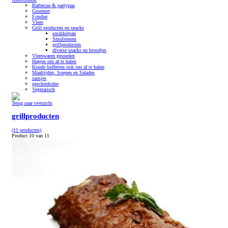
Barbecue & partypan
Gourmet
Fondue
Vlees
Grill producten en snacks
smikkelpan
Smulstenen
grillproducten
diverse snacks en broodjes
Vleeswaren gesneden
Hapjes om af te halen
Koude buffetten ook om af te halen
Maaltijden, Soepen en Salades
sausjes
geschenkidee
Vegetarisch
Terug naar overzicht
grillproducten
(11 producten)
Product 10 van 11