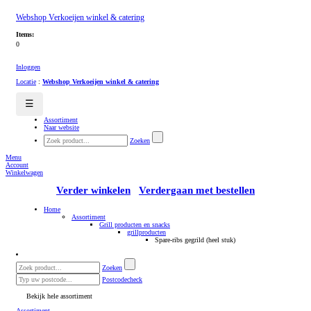
Webshop Verkoeijen winkel & catering
Items:
0
Inloggen
Locatie
:
Webshop Verkoeijen winkel & catering
☰
Assortiment
Naar website
Zoeken
Menu
Account
Winkelwagen
Verder winkelen
Verdergaan met bestellen
Home
Assortiment
Grill producten en snacks
grillproducten
Spare-ribs gegrild (heel stuk)
Zoeken
Postcodecheck
Bekijk hele assortiment
Assortiment