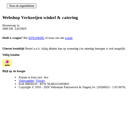
Webshop Verkoeijen winkel & catering
Horsterweg 1a
5809 ER LEUNEN
Heeft u vragen?
Bel
0478-640405
of stuur ons een
e-mail
.
Uiterste besteltijd
Bestel a.u.b. tijdig afhalen kan op woensdag t/m zaterdag bezorgen is ook mogelijk.
Veilig betalen
Blijf op de hoogte
Prijzen in Euro incl. btw
Voorwaarden
|
Privacy
KvK 89830229 - BTW NL865125405B01
Copyright © 2010 - 2026 Verkoeijen Partyservice & Slagerij bv. (20260623 - 2.03.9670)