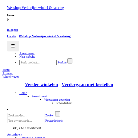
Webshop Verkoeijen winkel & catering
Items:
0
Inloggen
Locatie
:
Webshop Verkoeijen winkel & catering
☰
Assortiment
Naar website
Zoeken
Menu
Account
Winkelwagen
Verder winkelen
Verdergaan met bestellen
Home
Assortiment
Vleeswaren gesneden
schouderham
Zoeken
Postcodecheck
Bekijk hele assortiment
Assortiment
Barbecue & partypan