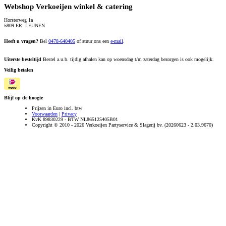
Webshop Verkoeijen winkel & catering
Horsterweg 1a
5809 ER LEUNEN
Heeft u vragen?
Bel
0478-640405
of stuur ons een
e-mail
.
Uiterste besteltijd
Bestel a.u.b. tijdig afhalen kan op woensdag t/m zaterdag bezorgen is ook mogelijk.
Veilig betalen
Blijf op de hoogte
Prijzen in Euro incl. btw
Voorwaarden
|
Privacy
KvK 89830229 - BTW NL865125405B01
Copyright © 2010 - 2026 Verkoeijen Partyservice & Slagerij bv. (20260623 - 2.03.9670)