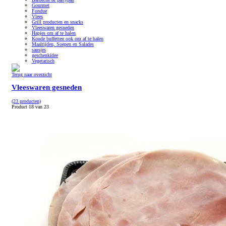
Gourmet
Fondue
Vlees
Grill producten en snacks
Vleeswaren gesneden
Hapjes om af te halen
Koude buffetten ook om af te halen
Maaltijden, Soepen en Salades
sausjes
geschenkidee
Vegetarisch
Terug naar overzicht
Vleeswaren gesneden
(23 producten)
Product 18 van 23