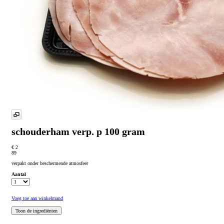
schouderham
verp. p 100 gram
€ 2
89
verpakt onder beschermende atmosfeer
Aantal
Voeg toe aan winkelmand