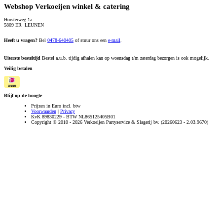
Webshop Verkoeijen winkel & catering
Horsterweg 1a
5809 ER LEUNEN
Heeft u vragen?
Bel
0478-640405
of stuur ons een
e-mail
.
Uiterste besteltijd
Bestel a.u.b. tijdig afhalen kan op woensdag t/m zaterdag bezorgen is ook mogelijk.
Veilig betalen
Blijf op de hoogte
Prijzen in Euro incl. btw
Voorwaarden
|
Privacy
KvK 89830229 - BTW NL865125405B01
Copyright © 2010 - 2026 Verkoeijen Partyservice & Slagerij bv. (20260623 - 2.03.9670)