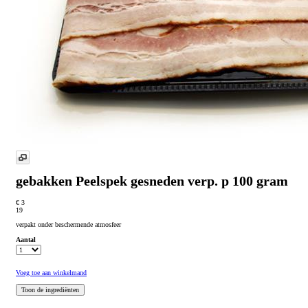
gebakken Peelspek gesneden
verp. p 100 gram
€ 3
19
verpakt onder beschermende atmosfeer
Aantal
Voeg toe aan winkelmand