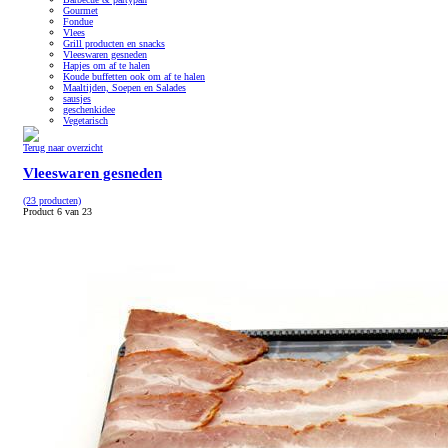
Gourmet
Fondue
Vlees
Grill producten en snacks
Vleeswaren gesneden
Hapjes om af te halen
Koude buffetten ook om af te halen
Maaltijden, Soepen en Salades
sausjes
geschenkidee
Vegetarisch
Terug naar overzicht
Vleeswaren gesneden
(23 producten)
Product 6 van 23