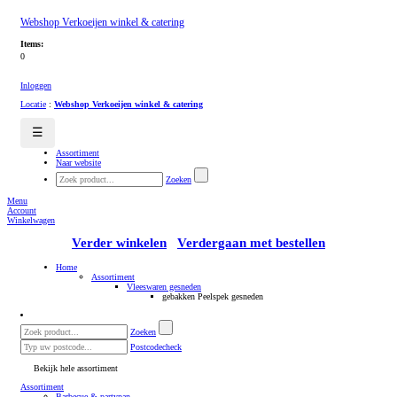
Webshop Verkoeijen winkel & catering
Items:
0
Inloggen
Locatie
:
Webshop Verkoeijen winkel & catering
☰
Assortiment
Naar website
Zoeken
Menu
Account
Winkelwagen
Verder winkelen
Verdergaan met bestellen
Home
Assortiment
Vleeswaren gesneden
gebakken Peelspek gesneden
Zoeken
Postcodecheck
Bekijk hele assortiment
Assortiment
Barbecue & partypan