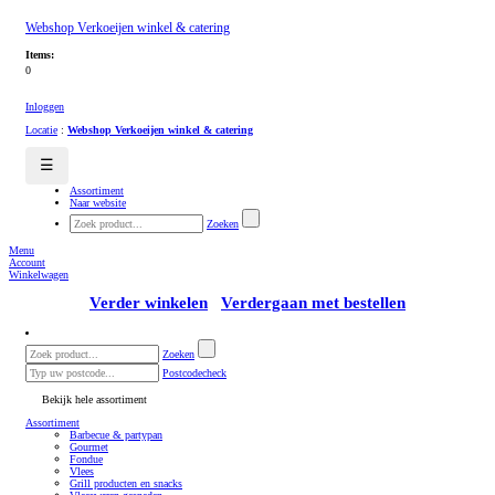
Webshop Verkoeijen winkel & catering
Items:
0
Inloggen
Locatie
:
Webshop Verkoeijen winkel & catering
☰
Assortiment
Naar website
Zoeken
Menu
Account
Winkelwagen
Verder winkelen
Verdergaan met bestellen
Zoeken
Postcodecheck
Bekijk hele assortiment
Assortiment
Barbecue & partypan
Gourmet
Fondue
Vlees
Grill producten en snacks