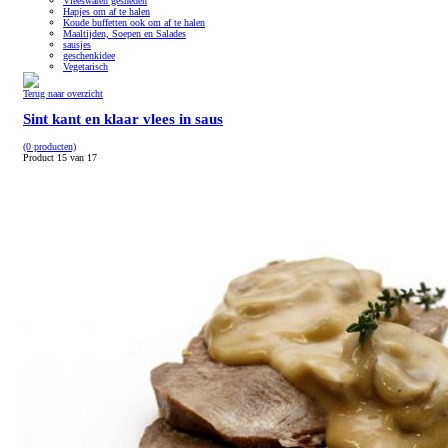
Vleeswaren gesneden
Hapjes om af te halen
Koude buffetten ook om af te halen
Maaltijden, Soepen en Salades
sausjes
geschenkidee
Vegetarisch
Terug naar overzicht
Sint kant en klaar vlees in saus
(0 producten)
Product 15 van 17