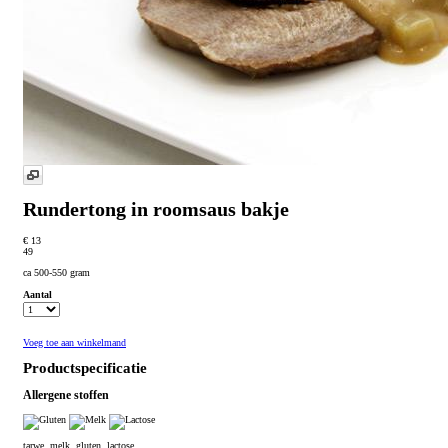
Rundertong in roomsaus bakje
€ 13
49
ca 500-550 gram
Aantal
Voeg toe aan winkelmand
Productspecificatie
Allergene stoffen
tarwe, melk, gluten, lactose,