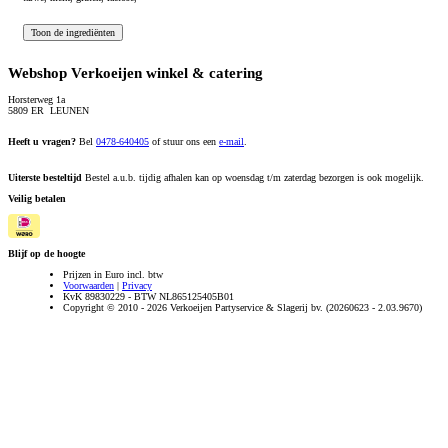
Webshop Verkoeijen winkel & catering
Horsterweg 1a
5809 ER LEUNEN
Heeft u vragen?
Bel
0478-640405
of stuur ons een
e-mail
.
Uiterste besteltijd
Bestel a.u.b. tijdig afhalen kan op woensdag t/m zaterdag bezorgen is ook mogelijk.
Veilig betalen
Blijf op de hoogte
Prijzen in Euro incl. btw
Voorwaarden
|
Privacy
KvK 89830229 - BTW NL865125405B01
Copyright © 2010 - 2026 Verkoeijen Partyservice & Slagerij bv. (20260623 - 2.03.9670)