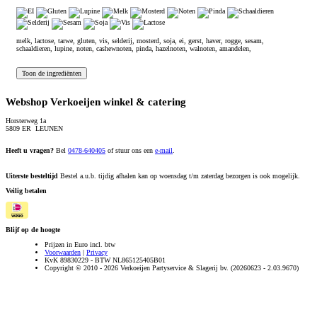
melk, lactose, tarwe, gluten, vis, selderij, mosterd, soja, ei, gerst, haver, rogge, sesam,
schaaldieren, lupine, noten, cashewnoten, pinda, hazelnoten, walnoten, amandelen,
Webshop Verkoeijen winkel & catering
Horsterweg 1a
5809 ER LEUNEN
Heeft u vragen?
Bel
0478-640405
of stuur ons een
e-mail
.
Uiterste besteltijd
Bestel a.u.b. tijdig afhalen kan op woensdag t/m zaterdag bezorgen is ook mogelijk.
Veilig betalen
Blijf op de hoogte
Prijzen in Euro incl. btw
Voorwaarden
|
Privacy
KvK 89830229 - BTW NL865125405B01
Copyright © 2010 - 2026 Verkoeijen Partyservice & Slagerij bv. (20260623 - 2.03.9670)