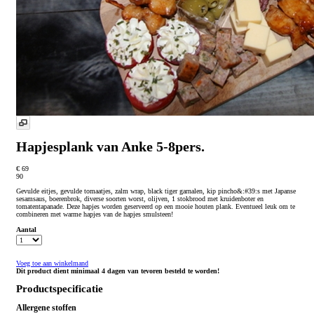
Hapjesplank van Anke 5-8pers.
€ 69
90
Gevulde eitjes, gevulde tomaatjes, zalm wrap, black tiger garnalen, kip pincho&:#39:s met Japanse
sesamsaus, boerenbrok, diverse soorten worst, olijven, 1 stokbrood met kruidenboter en
tomatentapanade. Deze hapjes worden geserveerd op een mooie houten plank. Eventueel leuk om te
combineren met warme hapjes van de hapjes smulsteen!
Aantal
Voeg toe aan winkelmand
Dit product dient minimaal 4 dagen van tevoren besteld te worden!
Productspecificatie
Allergene stoffen