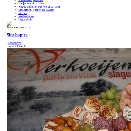
Vleeswaren gesneden
Hapjes om af te halen
Koude buffetten ook om af te halen
Maaltijden, Soepen en Salades
sausjes
geschenkidee
Vegetarisch
Terug naar overzicht
Sint hapjes
(0 producten)
Product 4 van 6