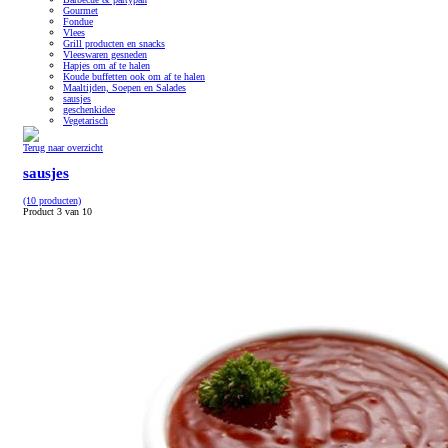
Gourmet
Fondue
Vlees
Grill producten en snacks
Vleeswaren gesneden
Hapjes om af te halen
Koude buffetten ook om af te halen
Maaltijden, Soepen en Salades
sausjes
geschenkidee
Vegetarisch
Terug naar overzicht
sausjes
(10 producten)
Product 3 van 10