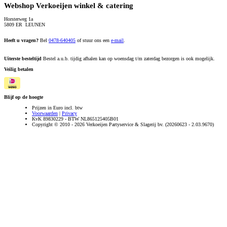
Webshop Verkoeijen winkel & catering
Horsterweg 1a
5809 ER LEUNEN
Heeft u vragen?
Bel
0478-640405
of stuur ons een
e-mail
.
Uiterste besteltijd
Bestel a.u.b. tijdig afhalen kan op woensdag t/m zaterdag bezorgen is ook mogelijk.
Veilig betalen
Blijf op de hoogte
Prijzen in Euro incl. btw
Voorwaarden
|
Privacy
KvK 89830229 - BTW NL865125405B01
Copyright © 2010 - 2026 Verkoeijen Partyservice & Slagerij bv. (20260623 - 2.03.9670)