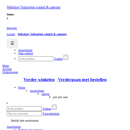
Webshop Verkoeijen winkel & catering
Items:
0
Inloggen
Locatie
:
Webshop Verkoeijen winkel & catering
☰
Assortiment
Naar website
Zoeken
Menu
Account
Winkelwagen
Verder winkelen
Verdergaan met bestellen
Home
Assortiment
sausjes
piri piri saus
Zoeken
Postcodecheck
Bekijk hele assortiment
Assortiment
Barbecue & partypan