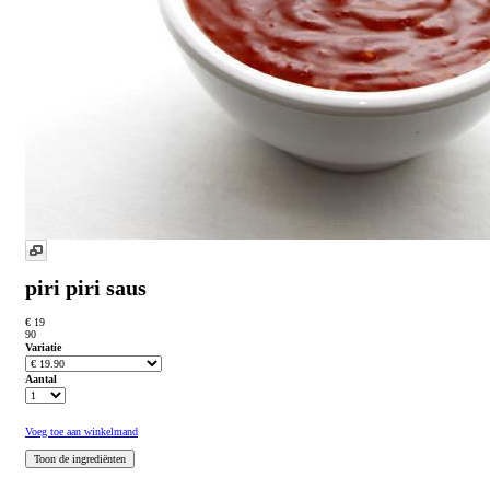
piri piri saus
€ 19
90
Variatie
Aantal
Voeg toe aan winkelmand