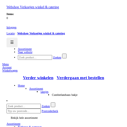
Webshop Verkoeijen winkel & catering
Items:
0
Inloggen
Locatie
:
Webshop Verkoeijen winkel & catering
☰
Assortiment
Naar website
Zoeken
Menu
Account
Winkelwagen
Verder winkelen
Verdergaan met bestellen
Home
Assortiment
sausjes
Cumberlandsaus bakje
Zoeken
Postcodecheck
Bekijk hele assortiment
Assortiment
Barbecue & partypan