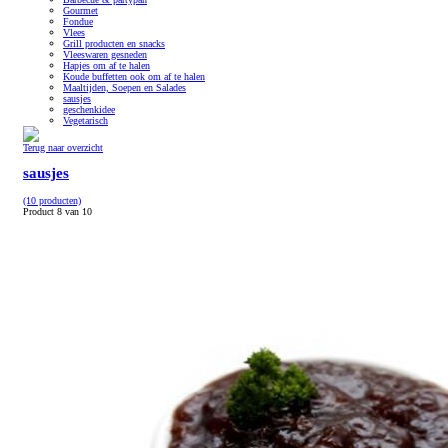
Gourmet
Fondue
Vlees
Grill producten en snacks
Vleeswaren gesneden
Hapjes om af te halen
Koude buffetten ook om af te halen
Maaltijden, Soepen en Salades
sausjes
geschenkidee
Vegetarisch
Terug naar overzicht
sausjes
(10 producten)
Product 8 van 10