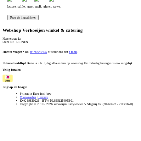
lactose, sulfiet, gerst, melk, gluten, tarwe,
Webshop Verkoeijen winkel & catering
Horsterweg 1a
5809 ER LEUNEN
Heeft u vragen?
Bel
0478-640405
of stuur ons een
e-mail
.
Uiterste besteltijd
Bestel a.u.b. tijdig afhalen kan op woensdag t/m zaterdag bezorgen is ook mogelijk.
Veilig betalen
Blijf op de hoogte
Prijzen in Euro incl. btw
Voorwaarden
|
Privacy
KvK 89830229 - BTW NL865125405B01
Copyright © 2010 - 2026 Verkoeijen Partyservice & Slagerij bv. (20260623 - 2.03.9670)