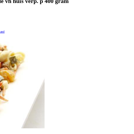
de vh huis
verp. p 400 gram
mand