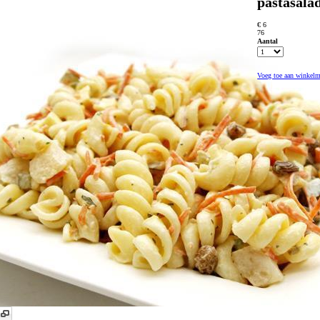
pastasala
€ 6
76
Aantal
Voeg toe aan winkel