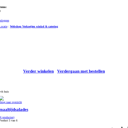
Items:
0
Inloggen
Locatie
:
Webshop Verkoeijen winkel & catering
Verder winkelen
Verdergaan met bestellen
 vh huis
Terug naar overzicht
maaltijdsalades
(6 producten)
Product 5 van 6