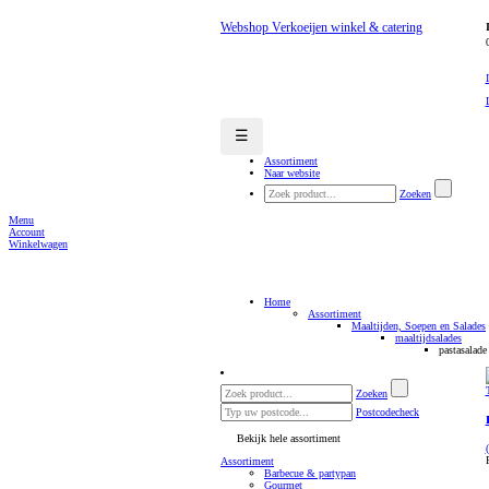
Webshop Verkoeijen winkel & catering
☰
Assortiment
Naar website
Zoeken
Menu
Account
Winkelwagen
Home
Assortiment
Maaltijden, Soepen en Salades
maaltijdsalades
pastasalade
Zoeken
Postcodecheck
Bekijk hele assortiment
Assortiment
Barbecue & partypan
Gourmet