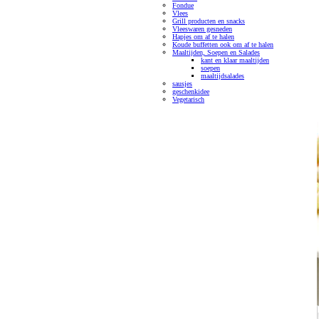
Fondue
Vlees
Grill producten en snacks
Vleeswaren gesneden
Hapjes om af te halen
Koude buffetten ook om af te halen
Maaltijden, Soepen en Salades
kant en klaar maaltijden
soepen
maaltijdsalades
sausjes
geschenkidee
Vegetarisch