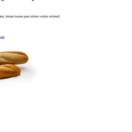
tratie, hieraan kunnen geen rechten worden ontleend!
mand