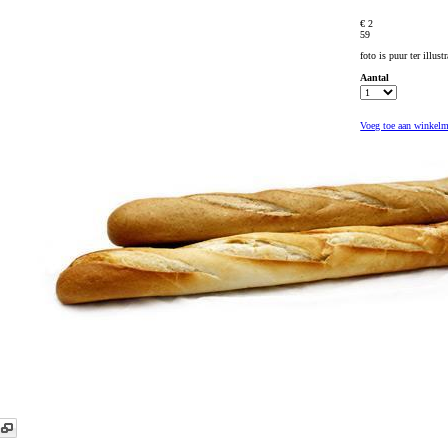
€ 2
59
foto is puur ter illus
Aantal
Voeg toe aan winkel