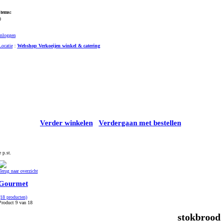
Items:
0
Inloggen
Locatie
:
Webshop Verkoeijen winkel & catering
Verder winkelen
Verdergaan met bestellen
 p.st.
Terug naar overzicht
Gourmet
(18 producten)
Product 9 van 18
stokbrood 