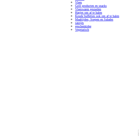
Vlees
Grill producten en snacks
Vleeswaren gesneden
Hapjes om af te halen
Koude buffetten ook om af te halen
Maaltijden, Soepen en Salades
sausjes
geschenkidee
Vegetarisch