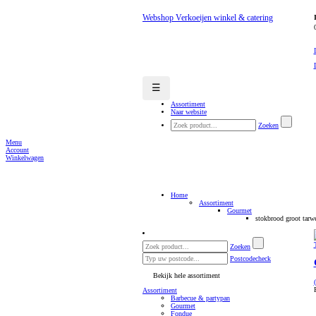
Webshop Verkoeijen winkel & catering
☰
Assortiment
Naar website
Zoeken
Menu
Account
Winkelwagen
Home
Assortiment
Gourmet
stokbrood groot tarwe
Zoeken
Postcodecheck
Bekijk hele assortiment
Assortiment
Barbecue & partypan
Gourmet
Fondue