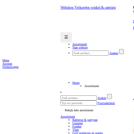
Webshop Verkoeijen winkel & catering
☰
Assortiment
Naar website
Zoeken
Menu
Account
Winkelwagen
Home
Assortiment
Zoeken
Postcodecheck
Bekijk hele assortiment
Assortiment
Barbecue & partypan
Gourmet
Fondue
Vlees
Grill producten en snacks