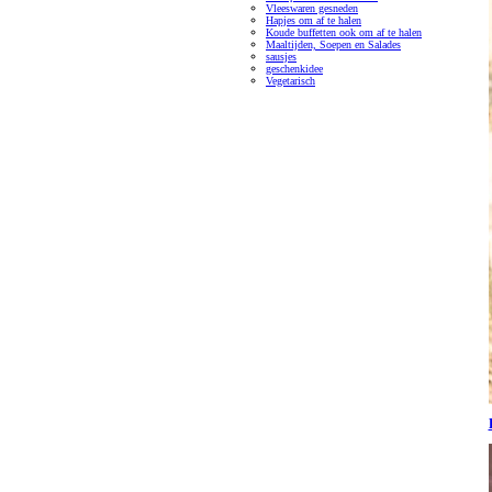
Vleeswaren gesneden
Hapjes om af te halen
Koude buffetten ook om af te halen
Maaltijden, Soepen en Salades
sausjes
geschenkidee
Vegetarisch